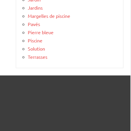
Jardins
Margelles de piscine
Pavés
Pierre bleue
Piscine
Solution
Terrasses