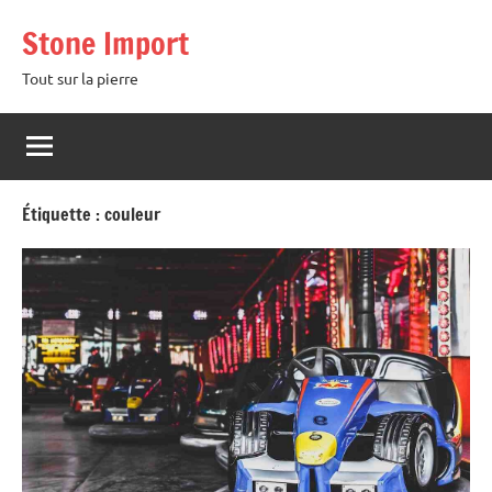
Aller
Stone Import
au
contenu
Tout sur la pierre
Étiquette :
couleur