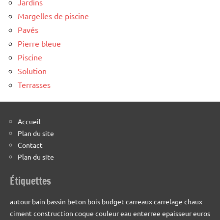
Jardins
Margelles de piscine
Pavés
Pierre bleue
Piscine
Solution
Terrasses
Accueil
Plan du site
Contact
Plan du site
Étiquettes
autour
bain
bassin
beton
bois
budget
carreaux
carrelage
chaux
ciment
construction
coque
couleur
eau
enterree
epaisseur
euros