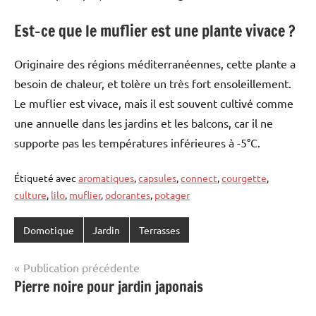
Est-ce que le muflier est une plante vivace ?
Originaire des régions méditerranéennes, cette plante a
besoin de chaleur, et tolère un très fort ensoleillement.
Le muflier est vivace, mais il est souvent cultivé comme
une annuelle dans les jardins et les balcons, car il ne
supporte pas les températures inférieures à -5°C.
Étiqueté avec
aromatiques
,
capsules
,
connect
,
courgette
,
culture
,
lilo
,
muflier
,
odorantes
,
potager
Domotique
Jardin
Terrasses
Navigation
Publication précédente
Pierre noire pour jardin japonais
de
l’article