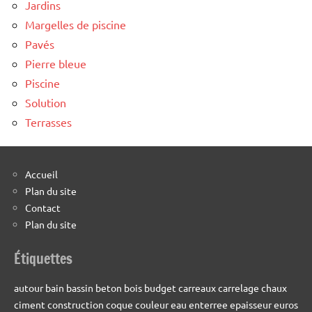
Jardins
Margelles de piscine
Pavés
Pierre bleue
Piscine
Solution
Terrasses
Accueil
Plan du site
Contact
Plan du site
Étiquettes
autour
bain
bassin
beton
bois
budget
carreaux
carrelage
chaux
ciment
construction
coque
couleur
eau
enterree
epaisseur
euros