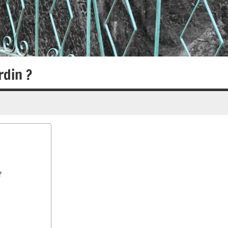
rdin ?
?