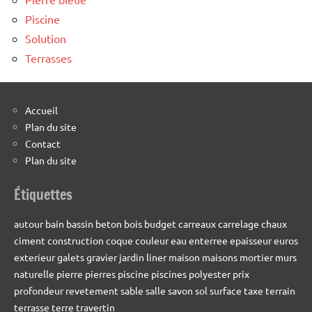
Piscine
Solution
Terrasses
Accueil
Plan du site
Contact
Plan du site
Étiquettes
autour
bain
bassin
beton
bois
budget
carreaux
carrelage
chaux
ciment
construction
coque
couleur
eau
enterree
epaisseur
euros
exterieur
galets
gravier
jardin
liner
maison
maisons
mortier
murs
naturelle
pierre
pierres
piscine
piscines
polyester
prix
profondeur
revetement
sable
salle
savon
sol
surface
taxe
terrain
terrasse
terre
travertin