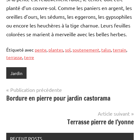
planté d’un couvre-sol. Comme les paniers en argent, les
oreilles d’ours, les sédums, les eggerons, les gypsophiles
ou encore les heuchères à la tige charnue. Leurs feuilles
colorées se marient à merveille avec les belles herbes.
Étiqueté avec
pente
,
plantes
,
sol
,
soutenement
,
talus
,
terrain
,
terrasse
,
terre
Jardin
Navigation
Publication précédente
Bordure en pierre pour jardin castorama
de
l’article
Article suivant
Terrasse pierre de l’yonne
RECENT POSTS