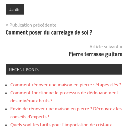
Jardin
Navigation
Publication précédente
Comment poser du carrelage de sol ?
de
l’article
Article suivant
Pierre terrasse guitare
RECENT POSTS
Comment rénover une maison en pierre : étapes clés ?
Comment fonctionne le processus de dédouanement
des minéraux bruts ?
Envie de rénover une maison en pierre ? Découvrez les
conseils d’experts !
Quels sont les tarifs pour l’importation de cristaux