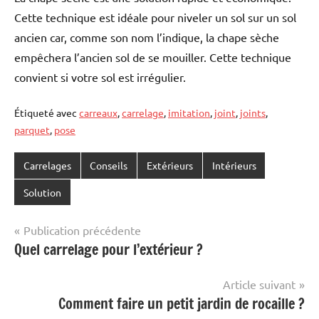
Cette technique est idéale pour niveler un sol sur un sol
ancien car, comme son nom l’indique, la chape sèche
empêchera l’ancien sol de se mouiller. Cette technique
convient si votre sol est irrégulier.
Étiqueté avec
carreaux
,
carrelage
,
imitation
,
joint
,
joints
,
parquet
,
pose
Carrelages
Conseils
Extérieurs
Intérieurs
Solution
Navigation
Publication précédente
Quel carrelage pour l’extérieur ?
de
l’article
Article suivant
Comment faire un petit jardin de rocaille ?