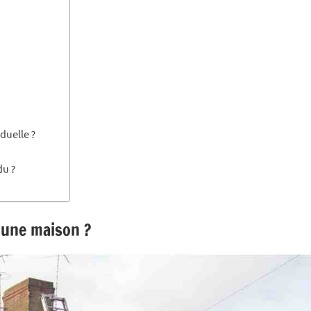
?
duelle ?
du ?
 une maison ?