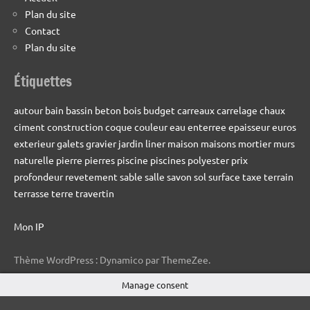
Plan du site
Contact
Plan du site
Étiquettes
autour
bain
bassin
beton
bois
budget
carreaux
carrelage
chaux
ciment
construction
coque
couleur
eau
enterree
epaisseur
euros
exterieur
galets
gravier
jardin
liner
maison
maisons
mortier
murs
naturelle
pierre
pierres
piscine
piscines
polyester
prix
profondeur
revetement
sable
salle
savon
sol
surface
taxe
terrain
terrasse
terre
travertin
Mon IP
Thème WordPress : Dynamico par ThemeZee.
Manage consent