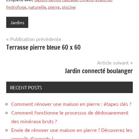
hydrofuge
,
naturelle
,
pierre
,
piscine
Jardins
Navigation
Publication précédente
Terrasse pierre bleue 60 x 60
de
l’article
Article suivant
Jardin connecté boulanger
RECENT POSTS
Comment rénover une maison en pierre : étapes clés ?
Comment fonctionne le processus de dédouanement
des minéraux bruts ?
Envie de rénover une maison en pierre ? Découvrez les
conseils d’experts !