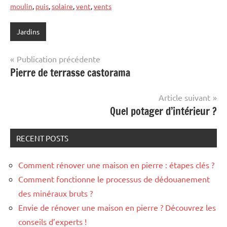
moulin
,
puis
,
solaire
,
vent
,
vents
Jardins
Navigation
Publication précédente
Pierre de terrasse castorama
de
l’article
Article suivant
Quel potager d’intérieur ?
RECENT POSTS
Comment rénover une maison en pierre : étapes clés ?
Comment fonctionne le processus de dédouanement
des minéraux bruts ?
Envie de rénover une maison en pierre ? Découvrez les
conseils d’experts !