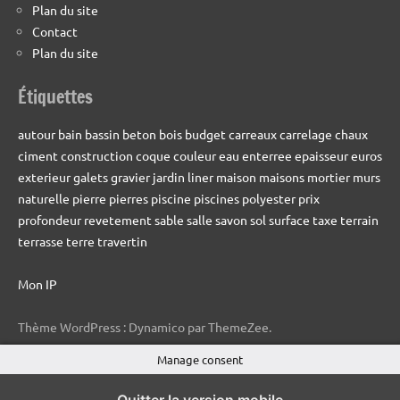
Plan du site
Contact
Plan du site
Étiquettes
autour
bain
bassin
beton
bois
budget
carreaux
carrelage
chaux
ciment
construction
coque
couleur
eau
enterree
epaisseur
euros
exterieur
galets
gravier
jardin
liner
maison
maisons
mortier
murs
naturelle
pierre
pierres
piscine
piscines
polyester
prix
profondeur
revetement
sable
salle
savon
sol
surface
taxe
terrain
terrasse
terre
travertin
Mon IP
Thème WordPress : Dynamico par ThemeZee.
Manage consent
Quitter la version mobile