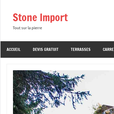
Aller
au
Stone Import
contenu
Tout sur la pierre
ACCUEIL
DEVIS GRATUIT
TERRASSES
CARRE