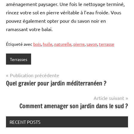
aménagement paysager. Une fois le nettoyage terminé,
rincez votre sol en pierre véritable à l’eau froide. Vous
pouvez également opter pour du savon noir en
ramassant votre balai.
Étiqueté avec
bois
,
huile
,
naturelle
,
pierre
,
savon
,
terrasse
Terrasses
Navigation
Publication précédente
Quel gravier pour jardin méditerranéen ?
de
l’article
Article suivant
Comment amenager son jardin dans le sud ?
RECENT POSTS