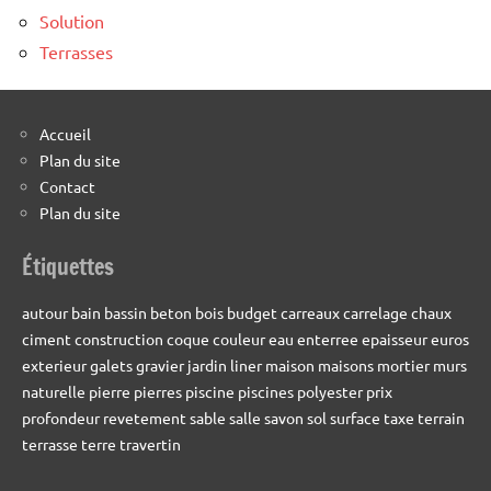
Solution
Terrasses
Accueil
Plan du site
Contact
Plan du site
Étiquettes
autour
bain
bassin
beton
bois
budget
carreaux
carrelage
chaux
ciment
construction
coque
couleur
eau
enterree
epaisseur
euros
exterieur
galets
gravier
jardin
liner
maison
maisons
mortier
murs
naturelle
pierre
pierres
piscine
piscines
polyester
prix
profondeur
revetement
sable
salle
savon
sol
surface
taxe
terrain
terrasse
terre
travertin