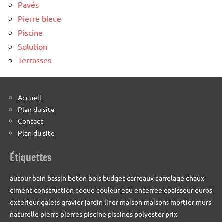
Pavés
Pierre bleue
Piscine
Solution
Terrasses
Accueil
Plan du site
Contact
Plan du site
Étiquettes
autour
bain
bassin
beton
bois
budget
carreaux
carrelage
chaux
ciment
construction
coque
couleur
eau
enterree
epaisseur
euros
exterieur
galets
gravier
jardin
liner
maison
maisons
mortier
murs
naturelle
pierre
pierres
piscine
piscines
polyester
prix