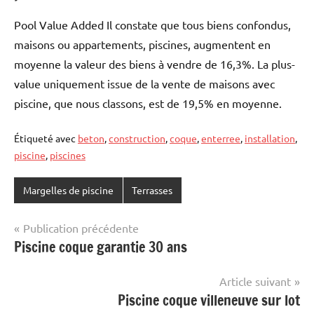
Pool Value Added Il constate que tous biens confondus,
maisons ou appartements, piscines, augmentent en
moyenne la valeur des biens à vendre de 16,3%. La plus-
value uniquement issue de la vente de maisons avec
piscine, que nous classons, est de 19,5% en moyenne.
Étiqueté avec
beton
,
construction
,
coque
,
enterree
,
installation
,
piscine
,
piscines
Margelles de piscine
Terrasses
Navigation
Publication précédente
Piscine coque garantie 30 ans
de
l’article
Article suivant
Piscine coque villeneuve sur lot