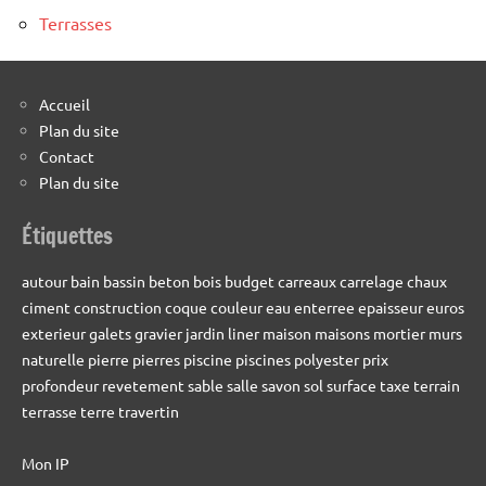
Terrasses
Accueil
Plan du site
Contact
Plan du site
Étiquettes
autour
bain
bassin
beton
bois
budget
carreaux
carrelage
chaux
ciment
construction
coque
couleur
eau
enterree
epaisseur
euros
exterieur
galets
gravier
jardin
liner
maison
maisons
mortier
murs
naturelle
pierre
pierres
piscine
piscines
polyester
prix
profondeur
revetement
sable
salle
savon
sol
surface
taxe
terrain
terrasse
terre
travertin
Mon IP