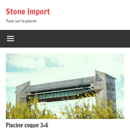
Aller
Stone Import
au
contenu
Tout sur la pierre
Piscine coque 3×6