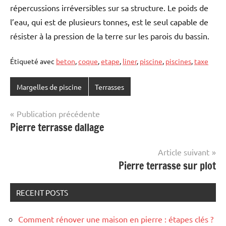
répercussions irréversibles sur sa structure. Le poids de
l’eau, qui est de plusieurs tonnes, est le seul capable de
résister à la pression de la terre sur les parois du bassin.
Étiqueté avec
beton
,
coque
,
etape
,
liner
,
piscine
,
piscines
,
taxe
Margelles de piscine
Terrasses
Navigation
Publication précédente
Pierre terrasse dallage
de
l’article
Article suivant
Pierre terrasse sur plot
RECENT POSTS
Comment rénover une maison en pierre : étapes clés ?