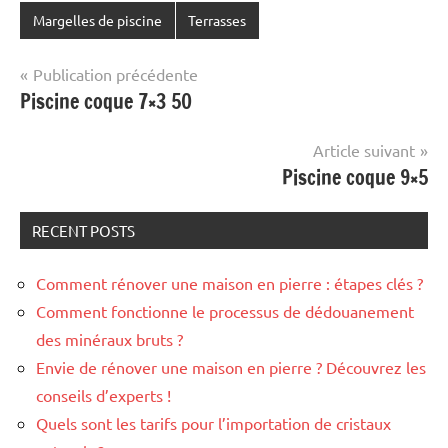
Margelles de piscine
Terrasses
Navigation
Publication précédente
Piscine coque 7×3 50
de
l’article
Article suivant
Piscine coque 9×5
RECENT POSTS
Comment rénover une maison en pierre : étapes clés ?
Comment fonctionne le processus de dédouanement
des minéraux bruts ?
Envie de rénover une maison en pierre ? Découvrez les
conseils d’experts !
Quels sont les tarifs pour l’importation de cristaux