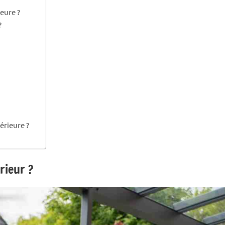
eure ?
?
érieure ?
rieur ?