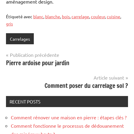
aménagement design.
Étiqueté avec
blanc
,
blanche
,
bois
,
carrelage
,
couleur
,
cuisine
,
gris
Carrelages
Navigation
Publication précédente
Pierre ardoise pour jardin
de
l’article
Article suivant
Comment poser du carrelage sol ?
RECENT POSTS
Comment rénover une maison en pierre : étapes clés ?
Comment fonctionne le processus de dédouanement