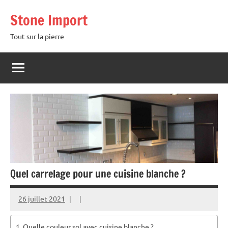
Aller
Stone Import
au
contenu
Tout sur la pierre
Quel carrelage pour une cuisine blanche ?
26 juillet 2021
Quelle couleur sol avec cuisine blanche ?