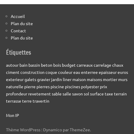
Accueil
Plan du site
Contact
Plan du site
Étiquettes
autour
bain
bassin
beton
bois
budget
carreaux
carrelage
chaux
ciment
construction
coque
couleur
eau
enterree
epaisseur
euros
exterieur
galets
gravier
jardin
liner
maison
maisons
mortier
murs
naturelle
pierre
pierres
piscine
piscines
polyester
prix
profondeur
revetement
sable
salle
savon
sol
surface
taxe
terrain
terrasse
terre
travertin
Mon IP
Thème WordPress : Dynamico par ThemeZee.