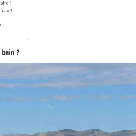
aire ?
l’eau ?
?
 bain ?