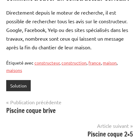
Directement depuis le moteur de recherche, il est
possible de rechercher tous les avis sur le constructeur.
Google, Facebook, Yelp ou des sites spécialisés dans les
travaux, nombreux sont ceux qui laissent un message
après la fin du chantier de leur maison.
Étiqueté avec
constructeur
,
construction
,
france
,
maison
,
maisons
Solution
Navigation
Publication précédente
Piscine coque brive
de
l’article
Article suivant
Piscine coque 2×5