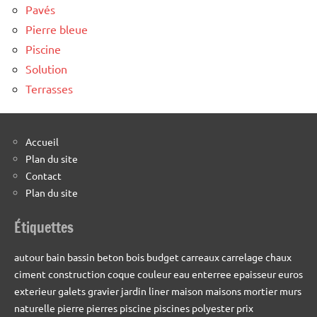
Pavés
Pierre bleue
Piscine
Solution
Terrasses
Accueil
Plan du site
Contact
Plan du site
Étiquettes
autour
bain
bassin
beton
bois
budget
carreaux
carrelage
chaux
ciment
construction
coque
couleur
eau
enterree
epaisseur
euros
exterieur
galets
gravier
jardin
liner
maison
maisons
mortier
murs
naturelle
pierre
pierres
piscine
piscines
polyester
prix