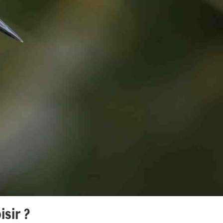
sir ?