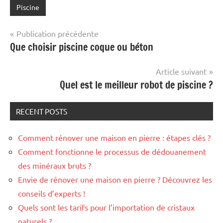
Piscine
Navigation
Publication précédente
Que choisir piscine coque ou béton
de
l’article
Article suivant
Quel est le meilleur robot de piscine ?
RECENT POSTS
Comment rénover une maison en pierre : étapes clés ?
Comment fonctionne le processus de dédouanement
des minéraux bruts ?
Envie de rénover une maison en pierre ? Découvrez les
conseils d’experts !
Quels sont les tarifs pour l’importation de cristaux
naturels ?