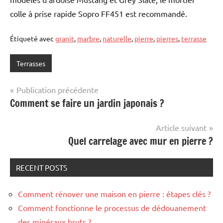
colle à prise rapide Sopro FF451 est recommandé.
Étiqueté avec
granit
,
marbre
,
naturelle
,
pierre
,
pierres
,
terrasse
Terrasses
Navigation
Publication précédente
Comment se faire un jardin japonais ?
de
l’article
Article suivant
Quel carrelage avec mur en pierre ?
RECENT POSTS
Comment rénover une maison en pierre : étapes clés ?
Comment fonctionne le processus de dédouanement
des minéraux bruts ?