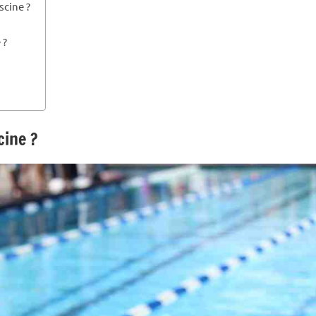
scine ?
 ?
cine ?