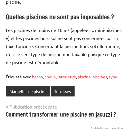
piscine.
Quelles piscines ne sont pas imposables ?
Les piscines de moins de 10 m² (appelées « mini-piscines
») et les piscines hors-sol ne sont pas concernées par la
taxe foncière. Concernant la piscine hors-sol elle-même,
c’est le seul type de piscine non taxable puisque ce type
de piscine est démontable.
Étiqueté avec
beton
,
coque
,
interieure
,
piscine
,
piscines
,
type
Margelles de piscine
Terrasses
Navigation
Publication précédente
Comment transformer une piscine en jacuzzi ?
de
l’article
Article suivant