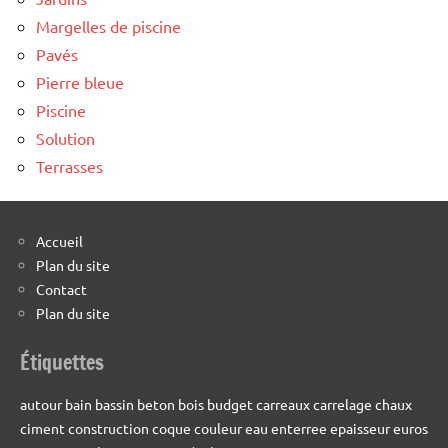
Margelles de piscine
Pavés
Pierre bleue
Piscine
Solution
Terrasses
Accueil
Plan du site
Contact
Plan du site
Étiquettes
autour
bain
bassin
beton
bois
budget
carreaux
carrelage
chaux
ciment
construction
coque
couleur
eau
enterree
epaisseur
euros