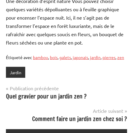
Une décoration d’esprit nature Vous pouvez choisir
quelques variétés dépolluantes ou à feuille graphique
pour encenser l’espace nuit. Ici, il ne s’agit pas de
transformer l’espace en forêt luxuriante, mais de le
rafraîchir avec quelques soucis en fleurs, un bouquet de
fleurs séchées ou une plante en pot.
Étiqueté avec
bambou
,
bois
,
galets
,
japonais
,
jardin
,
pierres
,
zen
Jardin
Navigation
Publication précédente
Quel gravier pour un jardin zen ?
de
l’article
Article suivant
Comment faire un jardin zen chez soi ?