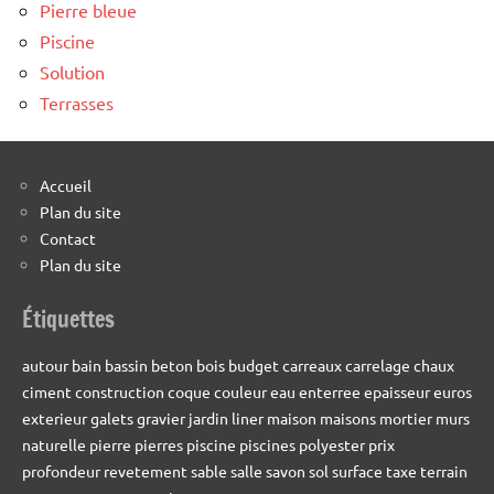
Pierre bleue
Piscine
Solution
Terrasses
Accueil
Plan du site
Contact
Plan du site
Étiquettes
autour
bain
bassin
beton
bois
budget
carreaux
carrelage
chaux
ciment
construction
coque
couleur
eau
enterree
epaisseur
euros
exterieur
galets
gravier
jardin
liner
maison
maisons
mortier
murs
naturelle
pierre
pierres
piscine
piscines
polyester
prix
profondeur
revetement
sable
salle
savon
sol
surface
taxe
terrain