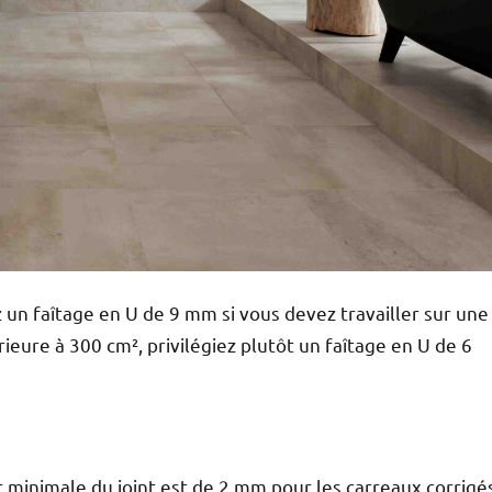
z un faîtage en U de 9 mm si vous devez travailler sur une
rieure à 300 cm², privilégiez plutôt un faîtage en U de 6
 minimale du joint est de 2 mm pour les carreaux corrigé