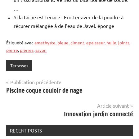
…
Si la tache est tenace : Frotter avec de la poudre à
récurer mélangée à de l’eau de Javel. éponge
Étiqueté avec
amethyste
,
bleue
,
ciment
,
epaisseur
,
huile
,
joints
,
pierre
,
pierres
,
savon
Terrasses
Navigation
Publication précédente
Piscine coque couloir de nage
de
l’article
Article suivant
Innovation jardin connecté
RECENT POSTS