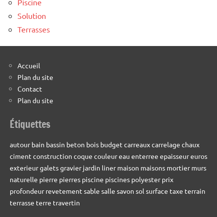
Piscine
Solution
Terrasses
Accueil
Plan du site
Contact
Plan du site
Étiquettes
autour
bain
bassin
beton
bois
budget
carreaux
carrelage
chaux
ciment
construction
coque
couleur
eau
enterree
epaisseur
euros
exterieur
galets
gravier
jardin
liner
maison
maisons
mortier
murs
naturelle
pierre
pierres
piscine
piscines
polyester
prix
profondeur
revetement
sable
salle
savon
sol
surface
taxe
terrain
terrasse
terre
travertin