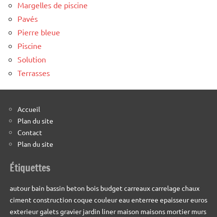
Margelles de piscine
Pavés
Pierre bleue
Piscine
Solution
Terrasses
Accueil
Plan du site
Contact
Plan du site
Étiquettes
autour
bain
bassin
beton
bois
budget
carreaux
carrelage
chaux
ciment
construction
coque
couleur
eau
enterree
epaisseur
euros
exterieur
galets
gravier
jardin
liner
maison
maisons
mortier
murs