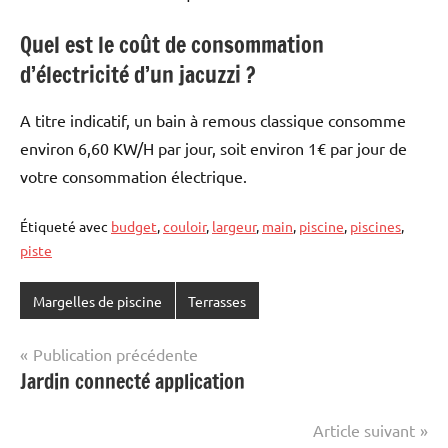
Quel est le coût de consommation
d’électricité d’un jacuzzi ?
A titre indicatif, un bain à remous classique consomme
environ 6,60 KW/H par jour, soit environ 1€ par jour de
votre consommation électrique.
Étiqueté avec
budget
,
couloir
,
largeur
,
main
,
piscine
,
piscines
,
piste
Margelles de piscine
Terrasses
Navigation
Publication précédente
Jardin connecté application
de
l’article
Article suivant