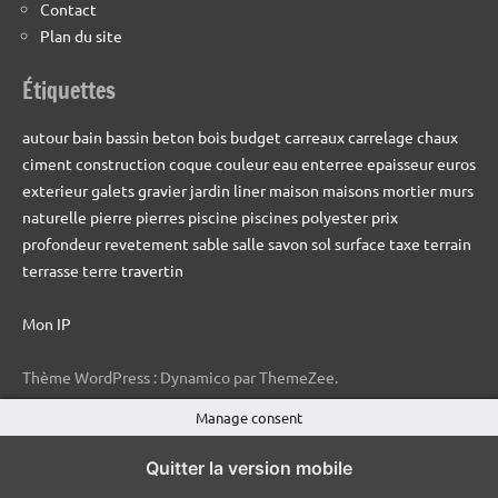
Contact
Plan du site
Étiquettes
autour
bain
bassin
beton
bois
budget
carreaux
carrelage
chaux
ciment
construction
coque
couleur
eau
enterree
epaisseur
euros
exterieur
galets
gravier
jardin
liner
maison
maisons
mortier
murs
naturelle
pierre
pierres
piscine
piscines
polyester
prix
profondeur
revetement
sable
salle
savon
sol
surface
taxe
terrain
terrasse
terre
travertin
Mon IP
Thème WordPress : Dynamico par ThemeZee.
Manage consent
Quitter la version mobile