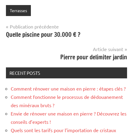
Terrasses
Navigation
Publication précédente
Quelle piscine pour 30.000 € ?
de
l’article
Article suivant
Pierre pour delimiter jardin
RECENT POSTS
Comment rénover une maison en pierre : étapes clés ?
Comment fonctionne le processus de dédouanement
des minéraux bruts ?
Envie de rénover une maison en pierre ? Découvrez les
conseils d’experts !
Quels sont les tarifs pour l’importation de cristaux