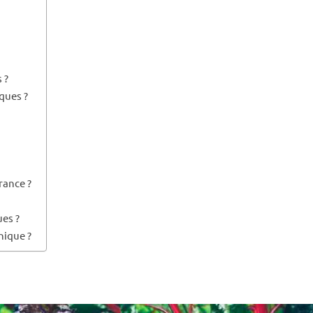
 ?
ques ?
rance ?
ues ?
nique ?