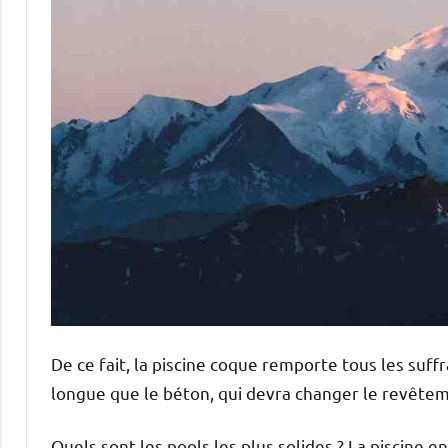
De ce fait, la piscine coque remporte tous les suf
longue que le béton, qui devra changer le revêtem
Quels sont les pools les plus solides ? La piscine en