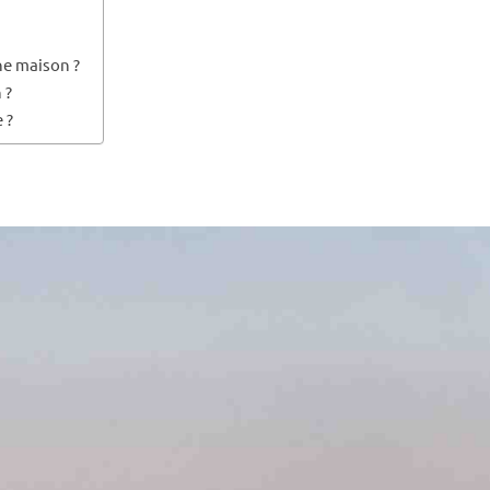
ne maison ?
 ?
 ?