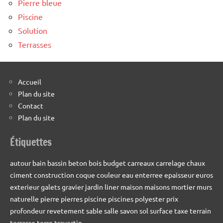
Pierre bleue
Piscine
Solution
Terrasses
Accueil
Plan du site
Contact
Plan du site
Étiquettes
autour
bain
bassin
beton
bois
budget
carreaux
carrelage
chaux
ciment
construction
coque
couleur
eau
enterree
epaisseur
euros
exterieur
galets
gravier
jardin
liner
maison
maisons
mortier
murs
naturelle
pierre
pierres
piscine
piscines
polyester
prix
profondeur
revetement
sable
salle
savon
sol
surface
taxe
terrain
terrasse
terre
travertin