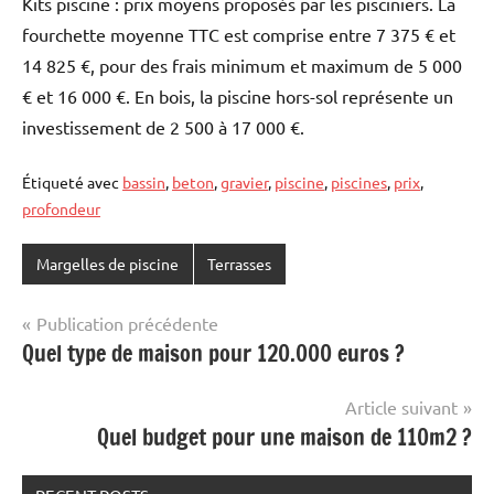
Kits piscine : prix moyens proposés par les pisciniers. La
fourchette moyenne TTC est comprise entre 7 375 € et
14 825 €, pour des frais minimum et maximum de 5 000
€ et 16 000 €. En bois, la piscine hors-sol représente un
investissement de 2 500 à 17 000 €.
Étiqueté avec
bassin
,
beton
,
gravier
,
piscine
,
piscines
,
prix
,
profondeur
Margelles de piscine
Terrasses
Navigation
Publication précédente
Quel type de maison pour 120.000 euros ?
de
l’article
Article suivant
Quel budget pour une maison de 110m2 ?