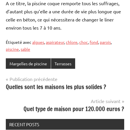
A ce titre, la piscine coque remporte tous les suffrages,
d’autant plus qu’elle a une durée de vie plus longue que
celle en béton, ce qui nécessitera de changer le liner
environ tous les 7 à 10 ans.
Étiqueté avec
algues
,
aspirateur
,
chlore
,
choc
,
fond
,
parois
,
piscine
,
sable
Margelles de piscine
Terrasses
Navigation
Publication précédente
Quelles sont les maisons les plus solides ?
de
l’article
Article suivant
Quel type de maison pour 120.000 euros ?
RECENT POSTS