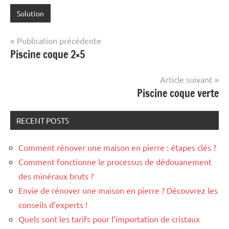
Solution
Navigation
Publication précédente
Piscine coque 2×5
de
l’article
Article suivant
Piscine coque verte
RECENT POSTS
Comment rénover une maison en pierre : étapes clés ?
Comment fonctionne le processus de dédouanement
des minéraux bruts ?
Envie de rénover une maison en pierre ? Découvrez les
conseils d’experts !
Quels sont les tarifs pour l’importation de cristaux