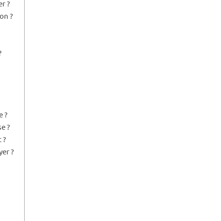
r ?
on ?
?
e ?
e ?
 ?
yer ?