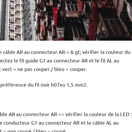
 câble AR au connecteur AR = & gt; vérifier la couleur du
ectez le fil guide G1 au connecteur AR et le fil AL au
: vert = ne pas couper / bleu = couper.
 préférence du fil noir h07vu 1,5 mm2.
ble AR au connecteur AR => vérifier la couleur de la LED :
le conducteur G1 au connecteur AR et le câble AL au
rt = non coupé / bleu = coupé.