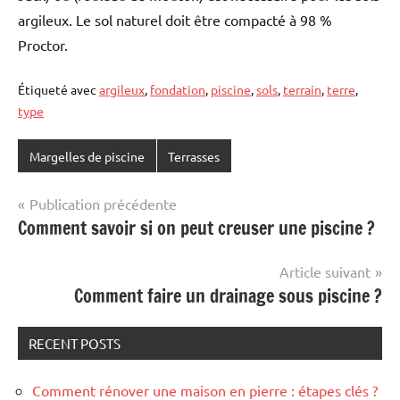
argileux. Le sol naturel doit être compacté à 98 %
Proctor.
Étiqueté avec
argileux
,
fondation
,
piscine
,
sols
,
terrain
,
terre
,
type
Margelles de piscine
Terrasses
Navigation
Publication précédente
Comment savoir si on peut creuser une piscine ?
de
l’article
Article suivant
Comment faire un drainage sous piscine ?
RECENT POSTS
Comment rénover une maison en pierre : étapes clés ?