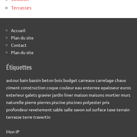
Terrasses
Accueil
Plan du site
Contact
Plan du site
Étiquettes
autour
bain
bassin
beton
bois
budget
carreaux
carrelage
chaux
ciment
construction
coque
couleur
eau
enterree
epaisseur
euros
exterieur
galets
gravier
jardin
liner
maison
maisons
mortier
murs
naturelle
pierre
pierres
piscine
piscines
polyester
prix
profondeur
revetement
sable
salle
savon
sol
surface
taxe
terrain
terrasse
terre
travertin
Mon IP